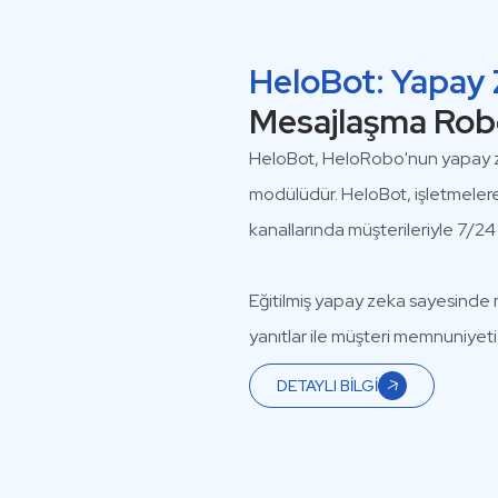
HeloBot: Yapay 
Mesajlaşma Rob
HeloBot, HeloRobo'nun yapay ze
modülüdür. HeloBot, işletmelere 
kanallarında müşterileriyle 7/24 k
Eğitilmiş yapay zeka sayesinde mü
yanıtlar ile müşteri memnuniyeti ar
DETAYLI BİLGİ