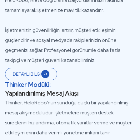
HeloRobo, Meta doğrulama başvurularını sizin adınıza
tamamlayarak işletmenize mavi tik kazandırır.
İşletmenizin güvenilirliğini artırır, müşteri etkileşimini
güçlendirir ve sosyal medyada rakiplerinizin önüne
geçmenizi sağlar. Profesyonel görünümle daha fazla
takipçi ve müşteri güveni kazanabilirsiniz.
DETAYLI BİLGİ
Thinker Modülü:
Yapılandırılmış Mesaj Akışı
Thinker, HeloRobo'nun sunduğu güçlü bir yapılandırılmış
mesaj akış modülüdür. İşletmelere müşteri destek
süreçlerini hızlandırma, otomatik yanıtlar verme ve müşteri
etkileşimlerini daha verimli yönetme imkanı tanır.