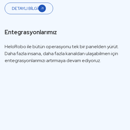
DETAYLI BİLGİ
Entegrasyonlarımız
HeloRobo ile bütün operasyonu tek bir panelden yürüt.
Daha fazla insana, daha fazla kanaldan ulaşabilmen için
entegrasyonlarımızı artırmaya devam ediyoruz.
T-
Shopify
Soft
E-Ticaret Sitesi
E-Ticaret Sitesi
Entegrasyonu
Entegrasyonu
So
Sohbette Ürün
Sohbette Ürün
Yo
Satışı
Satışı
DM