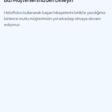
Bizi Müşterilerimizden Dinleyin
HeloRobo kullanarak başarı hikayelerini birlikte yazdığımız
binlerce mutlu müşterimizin yol arkadaşı olmaya devam
ediyoruz
"HeloRobo'da tek panelden tüm operasyon sürecimizi hızlı ve
başarılı bir şekilde yönetebiliyoruz."
Erdinç Özsarı, Ayyıldız E-Ticaret Direktörü
"W
yö
me