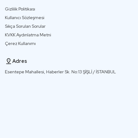
Gizlilik Politikası
Kullanıcı Sözleşmesi
Sıkça Sorulan Sorular
KVKK Aydınlatma Metni
Çerez Kullanımı
Adres
Esentepe Mahallesi, Haberler Sk. No:13 ŞİŞLİ / İSTANBUL
+90 850 241 8888
info@helorobo.com
© 2026
Helorobo.
Tüm Hakları Saklıdır
TR