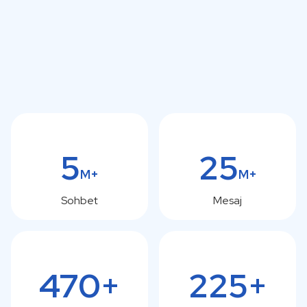
5
25
M+
M+
Sohbet
Mesaj
470+
225+