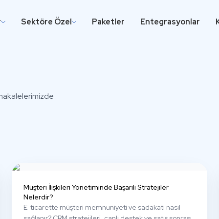
r
Sektöre Özel
Paketler
Entegrasyonlar
i makalelerimizde
Müşteri İlişkileri Yönetiminde Başarılı Stratejiler
Nelerdir?
E-ticarette müşteri memnuniyeti ve sadakati nasıl
sağlanır? CRM stratejileri, canlı destek ve satış sonrası