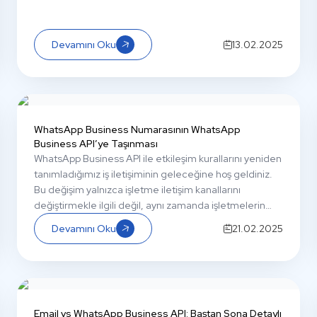
Devamını Oku
13.02.2025
WhatsApp Business Numarasının WhatsApp
Business API’ye Taşınması
WhatsApp Business API ile etkileşim kurallarını yeniden
tanımladığımız iş iletişiminin geleceğine hoş geldiniz.
Bu değişim yalnızca işletme iletişim kanallarını
değiştirmekle ilgili değil, aynı zamanda işletmelerin
müşterileriyle iletişim kurma, etkileşimi arttırma ve ilişki
Devamını Oku
21.02.2025
kurma biçimlerinde de oyunun kurallarını değiştiren bir
değişiklik.
Email vs WhatsApp Business API: Baştan Sona Detaylı