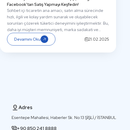
Facebook’tan Satış Yapmayı Keşfedin!
Sohbet içi ticaretin ana amacı, satın alma sürecinde
hızlı, ilgili ve kolay yardım sunarak ve oluşabilecek
sorunları çözerek tüketici deneyimini iyileştirmektir. Bu,
daha iyi müşteri memnuniyeti, marka sadakati ve
sonuç olarak daha yüksek satış dönüşümleriyle
Devamını Oku
21.02.2025
sonuçlanacaktır.
Adres
Esentepe Mahallesi, Haberler Sk. No:13 ŞİŞLİ / İSTANBUL
+90 850 241 8888