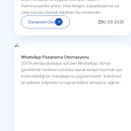
memnuniyetini artırın. Hızlı iletişim, kişiselleştirme ve
satış sonrası destek taktikleri bu rehberde!
Devamını Oku
10.09.2025
WhatsApp Pazarlama Otomasyonu
2009 yılında piyasaya sürülen WhatsApp, dünya
genelinde herkesin ücretsiz olarak iletişim kurmak için
kullanabildiği bir mesajlaşma uygulamasıdır. İnanılmaz
bir şekilde milyonlarca hayran kitlesi olmasına rağmen,
(2019 yılında sadece Türkiye’de neredeyse 43 milyon
kullanıcı), bu uygulamayı işletmeler için bu kadar çekici
kılan şeyi merak ediyor olabilirsiniz. Ayrıca pek çok
işletmenin aklındaki soru da bellidir: Bu uygulamayı
işletmeniz için kullanmalı mısınız?