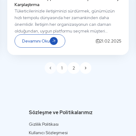
Karşılaştırma
Tüketicilerinizle iletişiminizi sürdürmek, günümüzün
hızlı tempolu dünyasında her zamankinden daha
önemlidir. İletişim her organizasyonun can damarı
olduğundan, uygun platformu seçmek müşteri
mutluluğunu ve marka sadakatini sağlamak için çok
Devamını Oku
21.02.2025
önemlidir. Peki çığır açan WhatsApp Business API mi
köklü e-posta mı daha iyi bir pazarlama aracıdır? Bu
yazıda işletmeniz için hangisinin en iyi olduğuna karar
verebilmeniz için her platformun avantajlarını,
1
2
dezavantajlarını ve özelliklerini inceleyeceğiz.
Sözleşme ve Politikalarımız
Gizlilik Politikası
Kullanıcı Sözleşmesi