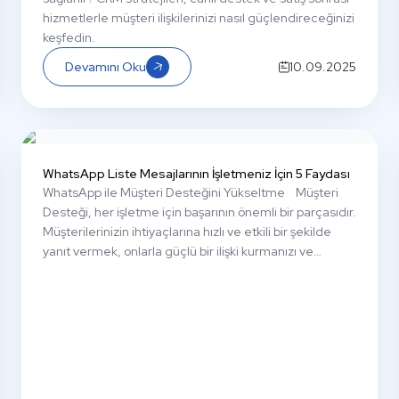
hizmetlerle müşteri ilişkilerinizi nasıl güçlendireceğinizi
keşfedin.
Devamını Oku
10.09.2025
WhatsApp Liste Mesajlarının İşletmeniz İçin 5 Faydası
WhatsApp ile Müşteri Desteğini Yükseltme Müşteri
Desteği, her işletme için başarının önemli bir parçasıdır.
Müşterilerinizin ihtiyaçlarına hızlı ve etkili bir şekilde
yanıt vermek, onlarla güçlü bir ilişki kurmanızı ve
müşteri memnuniyetini artırmanızı sağlar.