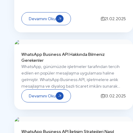
Devamını Oku
21.02.2025
WhatsApp Business API Hakkında Bilmeniz
Gerekenler
WhatsApp, günümüzde işletmeler tarafından tercih
edilen en popüler mesajlaşma uygulaması haline
gelmiştir. WhatsApp Business API, işletmelere anlık
mesajlaşma ve diyalog bazlı ticaret imkânı sunarak
müşteri iletişiminde büyük bir kolaylık sağlar. WhatsApp
Devamını Oku
13.02.2025
Business API’nin işletmelere sağladığı faydaları ve
standart WhatsApp Business ile arasındaki farklara
gelin birlikte göz atalım.
WhatsApp Business API İletişim Stratejileri Nasıl