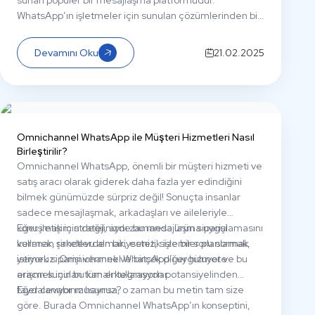
sunan popüler bir mesajlaşma platformudur.
WhatsApp’ın işletmeler için sunulan çözümlerinden biri
de WhatsApp Doğrudan Mesajlaşma API’sidir. API,
markalara müşterileriyle etkileşim kurmak, verileri
Devamını Oku
21.02.2025
toplamak ve işletmelerin müşteri deneyimini
iyileştirmek için bir dizi özellik sunar.
Omnichannel WhatsApp ile Müşteri Hizmetleri Nasıl
Birleştirilir?
Omnichannel WhatsApp, önemli bir müşteri hizmeti ve
satış aracı olarak giderek daha fazla yer edindiğini
bilmek günümüzde sürpriz değil! Sonuçta insanlar
sadece mesajlaşmak, arkadaşları ve aileleriyle
konuşmak için değil, aynı zamanda ürün siparişi
Eğer iletişim stratejinizde bu mesajlaşma uygulamasını
vermek, randevu almak, estetik işlemler planlamak,
kullanan şirketlerden biriyseniz, size bir soru sormak
yemek siparişi vermek ve birçok diğer hizmete
istiyoruz: Omnichannel WhatsApp’ı uyguluyor ve bu
erişmek için bu kanalı kullanıyorlar.
aracın sunulan tüm entegrasyon potansiyelinden
faydalanıyor musunuz?
Eğer cevabınız hayırsa, o zaman bu metin tam size
göre. Burada Omnichannel WhatsApp’ın konseptini,