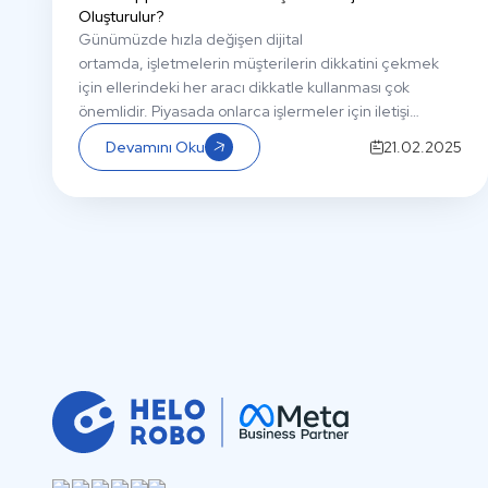
Oluşturulur?
Günümü
zde
hızla değişen dijital
ortam
da
,
işletme
lerin
müşterilerin dikkatini çekmek
için
ellerindeki her aracı
dikkatle
kullanması çok
önemlidir.
Piyasada onlarca
işlermeler
için iletişi
araçları var.
Bu araçlar arasında WhatsApp
iş iletişimi
Devamını Oku
21.02.2025
için lider bir kanal olarak ortaya çık
ıyor
. Sadeliği,
kolay
erişilebilirliği
ve kullanıcı deneyim
leri
WhatsApp
’
ı
dünya
çapındaki
işletme
ler için çok önemli bir araç haline
getiriyor.
Ancak WhatsApp’ın becerileri firmanızı bir
yere kadar götürebiliyor.