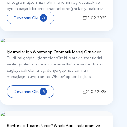
entegre müşteri hizmetinin önemini açıklayacak ve
ayrıca başarılı bir omnichannel örneğini tanıyacaksınız.
Gelin, detaylara birlikte göz atalım!
Devamını Oku
13.02.2025
İşletmeler İçin WhatsApp Otomatik Mesaj Örnekleri
Bu dijital çağda, işletmeler sürekli olarak hizmetlerini
ve iletişimlerini hızlandırmanın yollarını arıyorlar. Bu hızı
sağlayacak olan araç; dünya çapında tanınan
mesajlaşma uygulaması WhatsApp’tan başkası
olamaz. Zaten biraz WhatsApp İşletme uygulamasına
hakimseniz WhatsApp’ın sıradan sohbetlerden daha
Devamını Oku
21.02.2025
fazlası olduğunu biliyorsunuzdur. Peki daha fazlası
neleri kapsıyor?
Sohbet İçi Ticaret Nedir? WhatsApp, Instagram ve