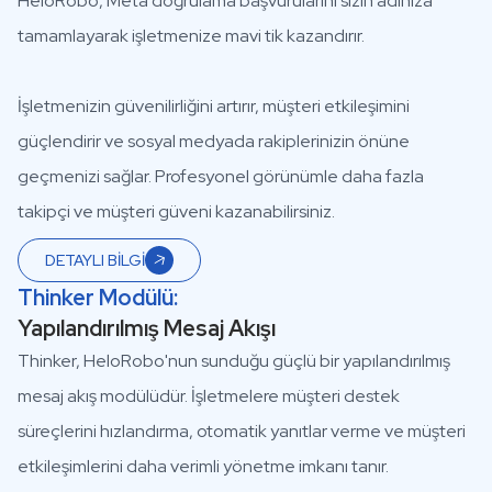
HeloRobo, Meta doğrulama başvurularını sizin adınıza
tamamlayarak işletmenize mavi tik kazandırır.
İşletmenizin güvenilirliğini artırır, müşteri etkileşimini
güçlendirir ve sosyal medyada rakiplerinizin önüne
geçmenizi sağlar. Profesyonel görünümle daha fazla
takipçi ve müşteri güveni kazanabilirsiniz.
DETAYLI BİLGİ
Thinker Modülü:
Yapılandırılmış Mesaj Akışı
Thinker, HeloRobo'nun sunduğu güçlü bir yapılandırılmış
mesaj akış modülüdür. İşletmelere müşteri destek
süreçlerini hızlandırma, otomatik yanıtlar verme ve müşteri
etkileşimlerini daha verimli yönetme imkanı tanır.