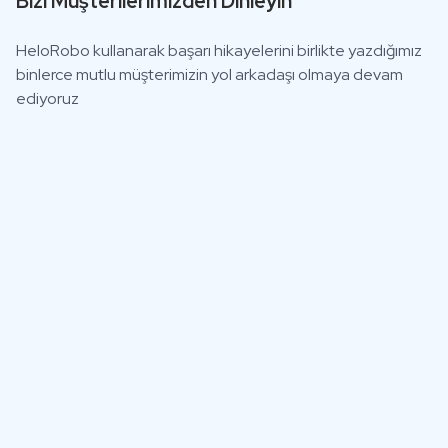
Bizi Müşterilerimizden Dinleyin
HeloRobo kullanarak başarı hikayelerini birlikte yazdığımız
binlerce mutlu müşterimizin yol arkadaşı olmaya devam
ediyoruz
"HeloRobo'da tek panelden tüm operasyon sürecimizi hızlı ve
başarılı bir şekilde yönetebiliyoruz."
Erdinç Özsarı, Ayyıldız E-Ticaret Direktörü
"W
yö
me