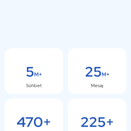
5
25
M+
M+
Sohbet
Mesaj
470+
225+