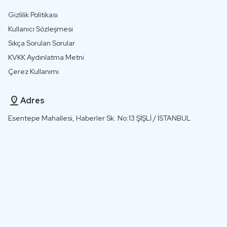
Gizlilik Politikası
Kullanıcı Sözleşmesi
Sıkça Sorulan Sorular
KVKK Aydınlatma Metni
Çerez Kullanımı
Adres
Esentepe Mahallesi, Haberler Sk. No:13 ŞİŞLİ / İSTANBUL
+90 850 241 8888
info@helorobo.com
© 2026
Helorobo.
Tüm Hakları Saklıdır
TR