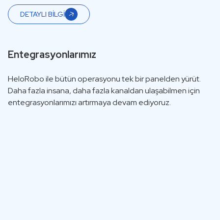
DETAYLI BİLGİ
Entegrasyonlarımız
HeloRobo ile bütün operasyonu tek bir panelden yürüt.
Daha fazla insana, daha fazla kanaldan ulaşabilmen için
entegrasyonlarımızı artırmaya devam ediyoruz.
T-
Shopify
Soft
E-Ticaret Sitesi
E-Ticaret Sitesi
Entegrasyonu
Entegrasyonu
So
Sohbette Ürün
Sohbette Ürün
Yo
Satışı
Satışı
DM