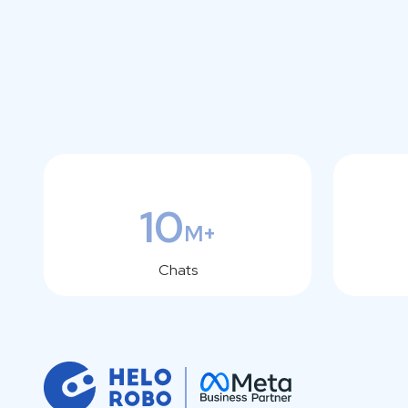
10
M+
Chats