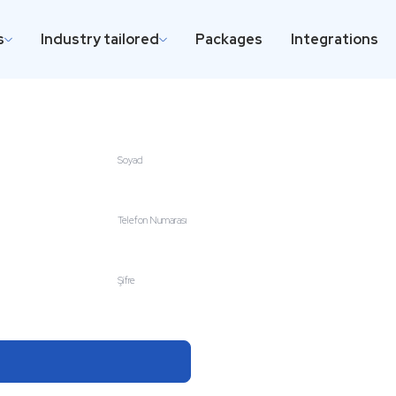
s
Industry tailored
Packages
Integrations
Soyad
Telefon Numarası
Şifre